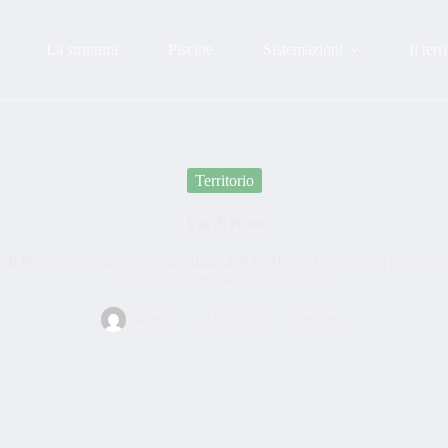
La struttura
Piscine
Sistemazioni
Il terr
Territorio
Val di Noto
al di Noto sono patrimonio mondiale dell’UNESCO: un vero e proprio gio
dell’architettura barocca in Sicilia!
admin
24/05/2023
Territorio