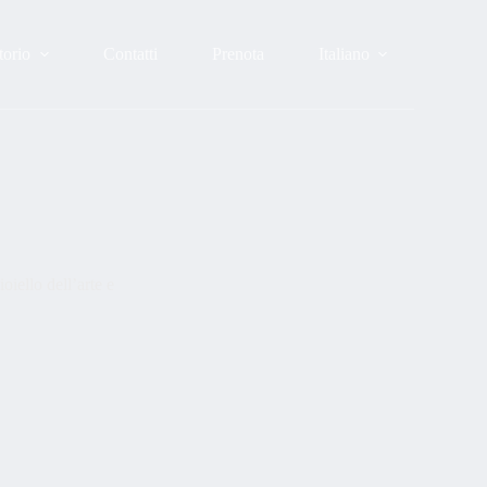
itorio
Contatti
Prenota
Italiano
iello dell’arte e