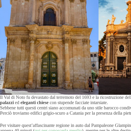
Il Val di Noto fu devastato dal terremoto del 1693 e la ricostruzione del
palazzi
ed
eleganti chiese
con stupende facciate intarsiate.
Sebbene tutti questi centri siano accomunati da uno stile barocco condivis
Perciò troviamo edifici grigio-scuro a Catania per la presenza della pie
Per visitare quest’affascinante regione in auto dal Pampaleone Glamping
appena 40 minuti (
qui per conoscerla meglio
), mentre per le altre desti