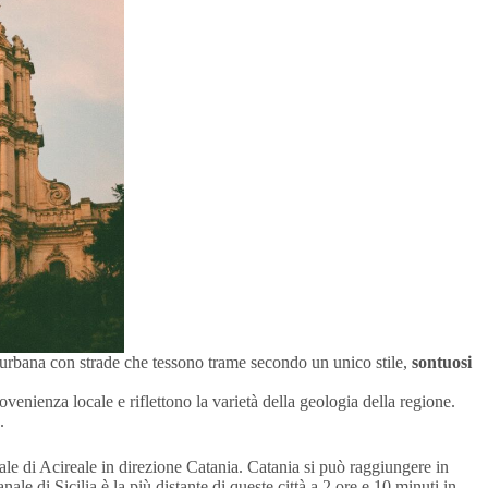
te urbana con strade che tessono trame secondo un unico stile,
sontuosi
ovenienza locale e riflettono la varietà della geologia della regione.
a.
le di Acireale in direzione Catania. Catania si può raggiungere in
ale di Sicilia è la più distante di queste città a 2 ore e 10 minuti in