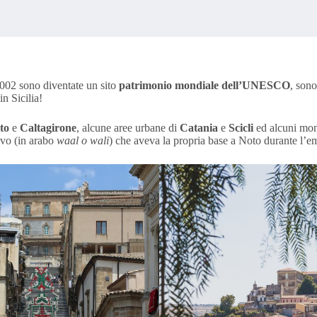
 2002 sono diventate un sito
patrimonio mondiale dell’UNESCO
, sono
n Sicilia!
to
e
Caltagirone
, alcune aree urbane di
Catania
e
Scicli
ed alcuni mo
ivo (in arabo
waal o wali
) che aveva la propria base a Noto durante l’em