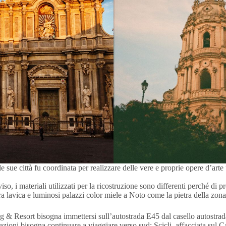
le sue città fu coordinata per realizzare delle vere e proprie opere d’ar
o, i materiali utilizzati per la ricostruzione sono differenti perché di pr
tra lavica e luminosi palazzi color miele a Noto come la pietra della zon
 & Resort bisogna immettersi sull’autostrada E45 dal casello autostrada
nazioni bisogna continuare a viaggiare verso sud; Scicli, affacciata sul Can