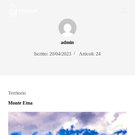
S
a
l
t
a
a
l
admin
c
o
Iscritto: 20/04/2023
Articoli: 24
n
t
e
n
u
t
o
Territorio
Monte Etna